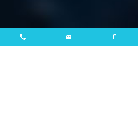


PRODUCTOS
APLICACIONES
RECURSOS
BLOG
"COMPANY" CAN BE TRANSLATED TO "EMPRESA"
IN SPANISH.
CONTÁCTANOS

mtc@wiremachinecn.com