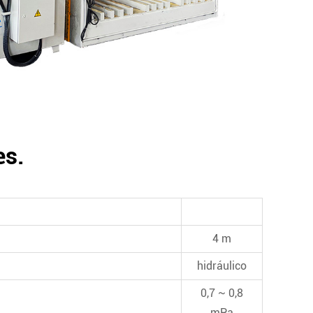
es.
4 m
hidráulico
0,7 ~ 0,8
mPa