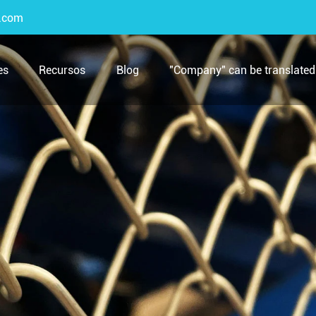
.com
es
Recursos
Blog
"Company" can be translated 