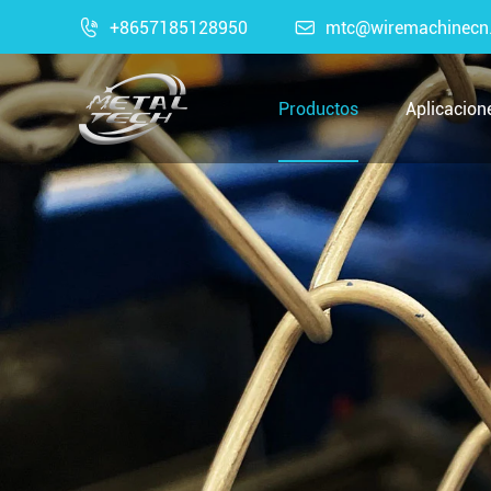

+8657185128950

mtc@wiremachinecn
Productos
Aplicacion