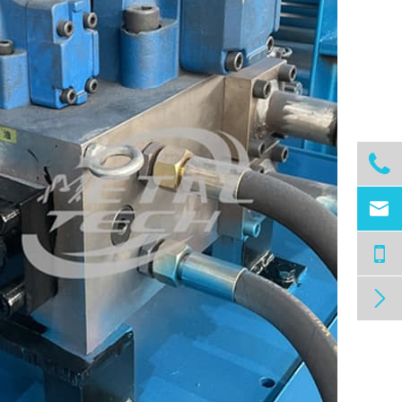


