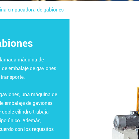
na empacadora de gabiones
abiones
 llamada máquina de
a de embalaje de gaviones
 transporte.
 gaviones, una máquina de
de embalaje de gaviones
doble cilindro trabaja
tipo único. Además,
uerdo con los requisitos