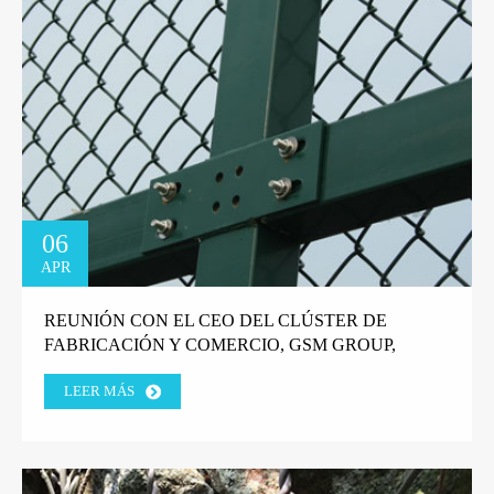
06
APR
REUNIÓN CON EL CEO DEL CLÚSTER DE
FABRICACIÓN Y COMERCIO, GSM GROUP,
TANZANIA.
LEER MÁS