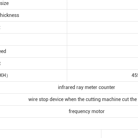
size
thickness
t
eed
t
WXH）
45
infrared ray meter counter
wire stop device when the cutting machine cut the
frequency motor