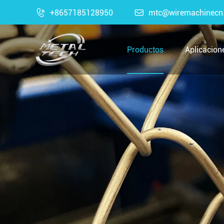

+8657185128950

mtc@wiremachinecn
Productos
Aplicacion