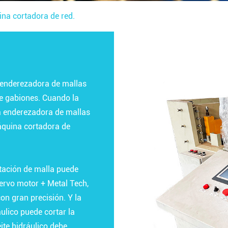
na cortadora de red.
 enderezadora de mallas
de gabiones. Cuando la
a enderezadora de mallas
áquina cortadora de
tación de malla puede
servo motor + Metal Tech,
on gran precisión. Y la
ulico puede cortar la
ite hidráulico debe