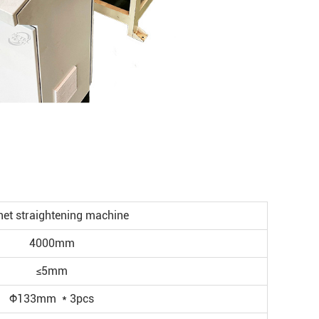
net straightening machine
4000mm
≤5mm
Φ133mm * 3pcs