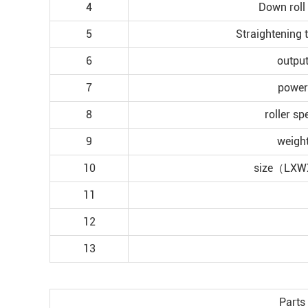
4
Down roll 
5
Straightening 
6
outpu
7
power
8
roller sp
9
weigh
10
size（LX
11
12
13
Parts