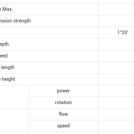
h Max.
ssion strength
1°20′
epth
peed
 length
 height
power
rotation
flow
speed