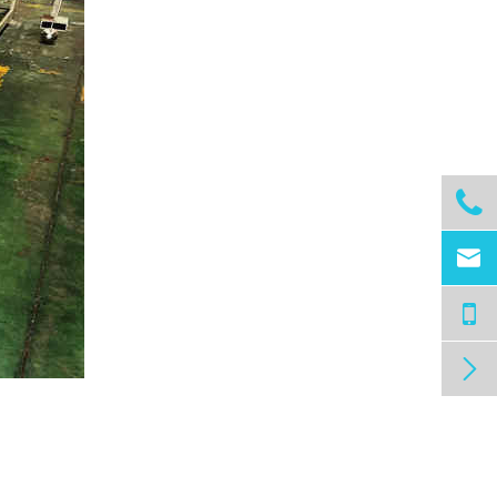


