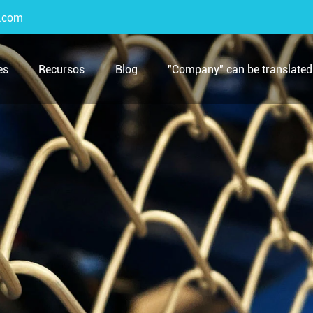
.com
es
Recursos
Blog
"Company" can be translated 