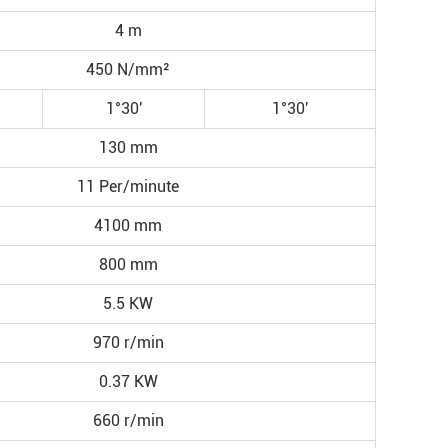
4 m
450 N/mm²
1°30′
1°30′
130 mm
11 Per/minute
4100 mm
800 mm
5.5 KW
970 r/min
0.37 KW
660 r/min