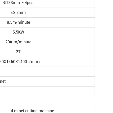
Φ133mm * 4pcs
≤2.8mm
8.5m/minute
5.5KW
20turn/minute
2T
50X1450X1400（mm）
 net
4 m net cutting machine