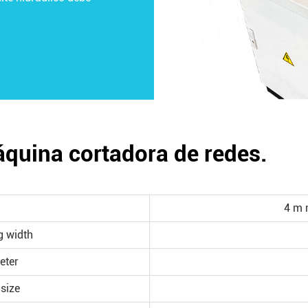
áquina cortadora de redes.
4 m 
g width
eter
 size