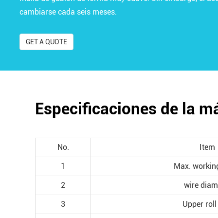
cambiarse cada seis meses.
GET A QUOTE
Especificaciones de la m
No.
Item
1
Max. workin
2
wire diam
3
Upper roll